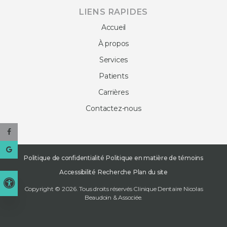
LIENS RAPIDES
Accueil
À propos
Services
Patients
Carrières
Contactez-nous
Politique de confidentialité
Politique en matière de témoins
Accessibilité
Recherche
Plan du site
Version accessible
Copyright © 2026. Tous droits réservés
Clinique Dentaire Nicolas
Beaudoin & Associée
.