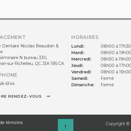
LACEMENT
HORAIRES
e Dentaire Nicolas Beaudoin &
Lundi:
08h00 à 17h3
ée
Mardi:
08h00 à 19h0
Séminaire N bureau 330
Mercredi:
08h30 à 19h0
ean-sur-Richelieu
QC
J3A 1B5
CA
Jeudi:
08h00 à 17h0
Vendredi:
08h00 à 15h0
PHONE
Samedi:
Fermé
48-6144
Dimanche:
Fermé
DRE RENDEZ-VOUS
 de témoins
Copyright © 
retour en haut