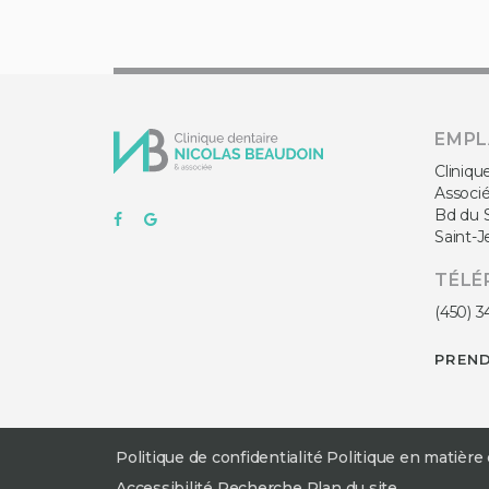
EMP
Cliniqu
Associ
Bd du 
Saint-J
TÉLÉ
(450) 3
PREN
Politique de confidentialité
Politique en matière
Accessibilité
Recherche
Plan du site