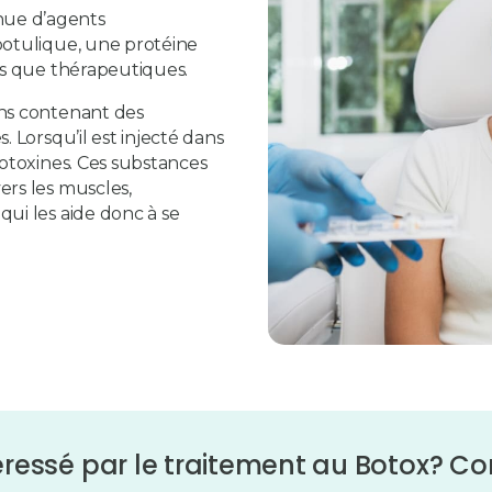
nue d’agents
botulique, une protéine
es que thérapeutiques.
ons contenant des
. Lorsqu’il est injecté dans
rotoxines. Ces substances
ers les muscles,
ui les aide donc à se
éressé par le traitement au Botox? C