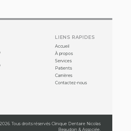
LIENS RAPIDES
0
Accueil
0
À propos
0
Services
0
Patients
0
Carrières
Contactez-nous
2026. Tous droits réservés
Clinique Dentaire Nicolas
Beaudoin & Associée
.